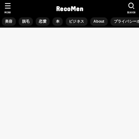
RecoMen
MENU
SEARCH
美容
脱毛
恋愛
本
ビジネス
About
プライバシー