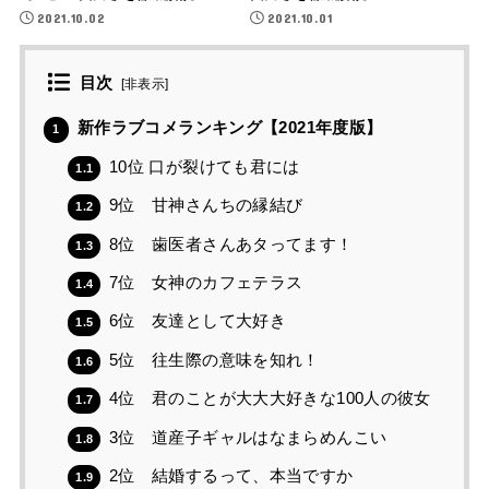
2021.10.02
2021.10.01
目次
[
非表示
]
新作ラブコメランキング【2021年度版】
1
10位 口が裂けても君には
1.1
9位 甘神さんちの縁結び
1.2
8位 歯医者さんあタってます！
1.3
7位 女神のカフェテラス
1.4
6位 友達として大好き
1.5
5位 往生際の意味を知れ！
1.6
4位 君のことが大大大好きな100人の彼女
1.7
3位 道産子ギャルはなまらめんこい
1.8
2位 結婚するって、本当ですか
1.9