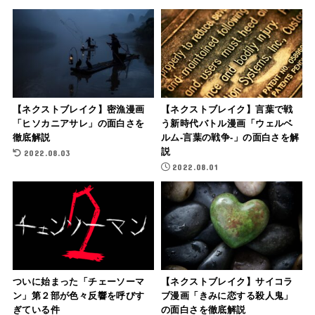
【ネクストブレイク】密漁漫画
【ネクストブレイク】言葉で戦
「ヒソカニアサレ」の面白さを
う新時代バトル漫画「ウェルベ
徹底解説
ルム-言葉の戦争-」の面白さを解
説
2022.08.03
2022.08.01
ついに始まった「チェーソーマ
【ネクストブレイク】サイコラ
ン」第２部が色々反響を呼びす
ブ漫画「きみに恋する殺人鬼」
ぎている件
の面白さを徹底解説