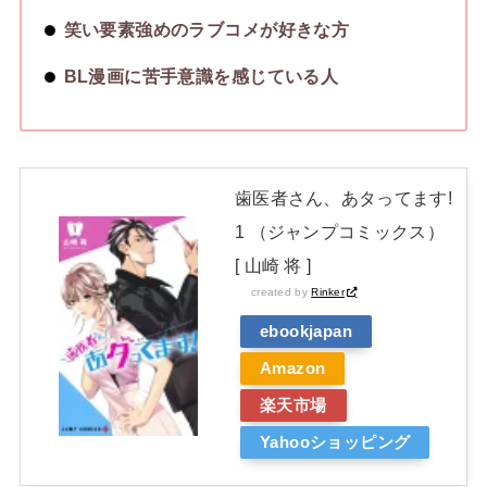
笑い要素強めのラブコメが好きな方
BL漫画に苦手意識を感じている人
歯医者さん、あタってます!
1 （ジャンプコミックス）
[ 山崎 将 ]
created by
Rinker
ebookjapan
Amazon
楽天市場
Yahooショッピング