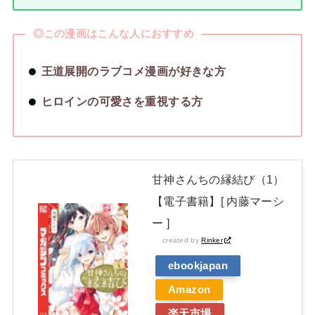
◎この漫画はこんな人におすすめ
王道展開のラブコメ漫画が好きな方
ヒロインの可愛さを重視する方
甘神さんちの縁結び（1）
【電子書籍】[ 内藤マーシ
ー ]
created by
Rinker
ebookjapan
Amazon
楽天市場