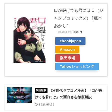
口が裂けても君には 1 （ジ
ャンプコミックス） [ 梶本
あかり ]
created by
Rinker
ebookjapan
Amazon
楽天市場
Yahooショッピング
【次世代ラブコメ漫画】「口が裂
関連記事
けても君には」の面白さを徹底解説
2021.05.30