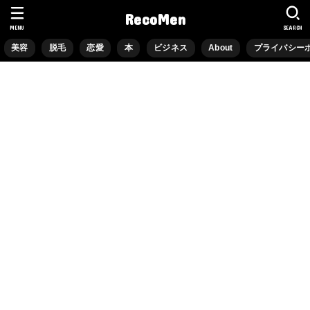
RecoMen
MENU
SEARCH
美容
脱毛
恋愛
本
ビジネス
About
プライバシー