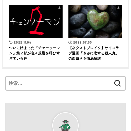
本
本
2022.11.06
2022.07.05
ついに始まった「チェーソーマ
【ネクストブレイク】サイコラ
ン」第２部が色々反響を呼びす
ブ漫画「きみに恋する殺人鬼」
ぎている件
の面白さを徹底解説
検
索: