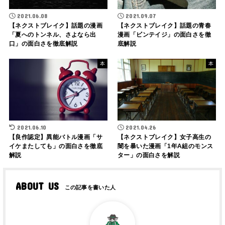
2021.06.08
2021.09.07
【ネクストブレイク】話題の漫画
【ネクストブレイク】話題の青春
「夏へのトンネル、さよなら出
漫画「ビンテイジ」の面白さを徹
口」の面白さを徹底解説
底解説
本
本
2021.06.10
2021.04.26
【良作認定】異能バトル漫画「サ
【ネクストブレイク】女子高生の
イケまたしても」の面白さを徹底
闇を暴いた漫画「1年A組のモンス
解説
ター」の面白さを解説
ABOUT US