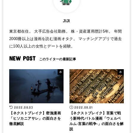
JIJI
東京都在住。 大手広告会社勤務。 株・資産運用歴計5年。 年間
2000冊以上は漫画を読む漫画オタク。 マッチングアプリで過去
に100人以上の女性とデートを経験。
NEW POST
本
本
2022.08.03
2022.08.01
【ネクストブレイク】密漁漫画
【ネクストブレイク】言葉で戦
「ヒソカニアサレ」の面白さを
う新時代バトル漫画「ウェルベ
徹底解説
ルム-言葉の戦争-」の面白さを解
説