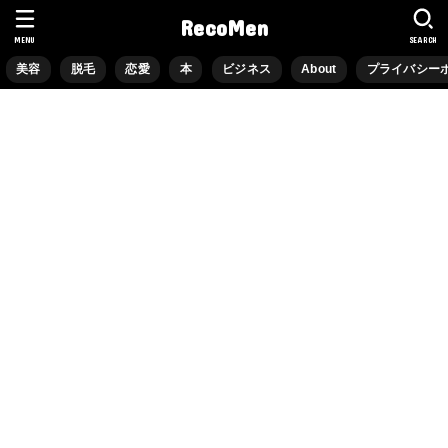
RecoMen
MENU
SEARCH
美容
脱毛
恋愛
本
ビジネス
About
プライバシー