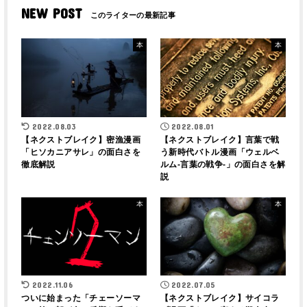
NEW POST
本
本
2022.08.03
2022.08.01
【ネクストブレイク】密漁漫画
【ネクストブレイク】言葉で戦
「ヒソカニアサレ」の面白さを
う新時代バトル漫画「ウェルベ
徹底解説
ルム-言葉の戦争-」の面白さを解
説
本
本
2022.11.06
2022.07.05
ついに始まった「チェーソーマ
【ネクストブレイク】サイコラ