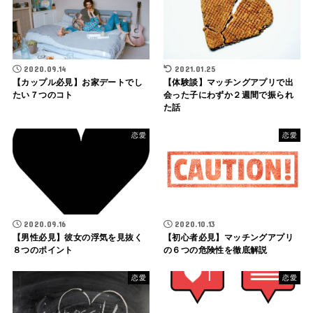
2020.09.14
2021.01.25
【カップル必見】お家デートでし
【体験談】マッチングアプリで出
たい７つのコト
会った子にわずか２週間で振られ
た話
恋愛
恋愛
2020.09.16
2020.10.13
【男性必見】彼女の浮気を見抜く
【初心者必見】マッチングアプリ
８つのポイント
の６つの危険性を徹底解説
恋愛
恋愛