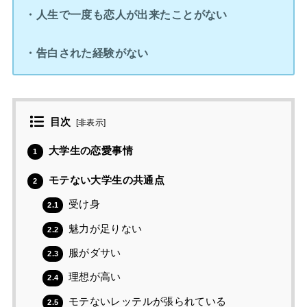
・人生で一度も恋人が出来たことがない
・告白された経験がない
目次
[
非表示
]
大学生の恋愛事情
1
モテない大学生の共通点
2
受け身
2.1
魅力が足りない
2.2
服がダサい
2.3
理想が高い
2.4
モテないレッテルが張られている
2.5