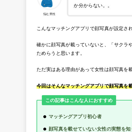
か分からない。。
悩む男性
こんなマッチングアプリで顔写真が設定さ
確かに顔写真が載っていないと、「サクラ
ためらうと思います。
ただ実はある理由があって女性は顔写真を
今回はそんなマッチングアプリで顔写真を
この記事はこんな人におすすめ
マッチングアプリ初心者
顔写真を載せていない女性の実態を知