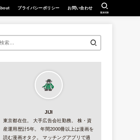
bout
プライバシーポリシー
お問い合わせ
SEARCH
検
索:
JIJI
東京都在住。 大手広告会社勤務。 株・資
産運用歴計5年。 年間2000冊以上は漫画を
読む漫画オタク。 マッチングアプリで過