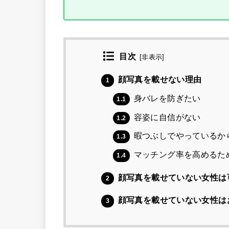
目次
[
非表示
]
顔写真を載せない理由
1
身バレを防ぎたい
1.1
容姿に自信がない
1.2
暇つぶしでやっているか
1.3
マッチング率を高めるた
1.4
顔写真を載せていない女性は
2
顔写真を載せていない女性は
3