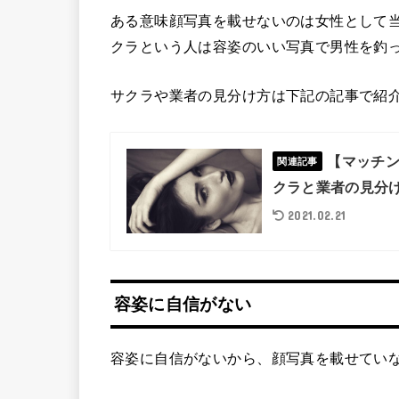
ある意味顔写真を載せないのは女性として
クラという人は容姿のいい写真で男性を釣
サクラや業者の見分け方は下記の記事で紹
【マッチ
関連記事
クラと業者の見分
2021.02.21
容姿に自信がない
容姿に自信がないから、顔写真を載せてい