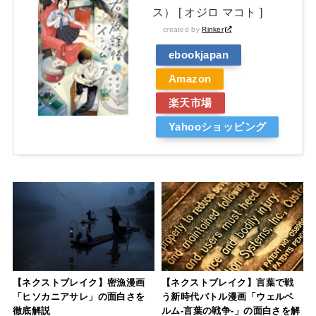
ス） [ オジロ マコト ]
created by
Rinker
ebookjapan
Amazon
楽天市場
Yahooショッピング
【ネクストブレイク】密漁漫画
【ネクストブレイク】言葉で戦
「ヒソカニアサレ」の面白さを
う新時代バトル漫画「ウェルベ
徹底解説
ルム-言葉の戦争-」の面白さを解