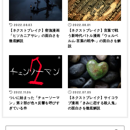
2022.08.03
2022.08.01
【ネクストブレイク】密漁漫画
【ネクストブレイク】言葉で戦
「ヒソカニアサレ」の面白さを
う新時代バトル漫画「ウェルベ
徹底解説
ルム-言葉の戦争-」の面白さを解
説
本
本
2022.11.06
2022.07.05
ついに始まった「チェーソーマ
【ネクストブレイク】サイコラ
ン」第２部が色々反響を呼びす
ブ漫画「きみに恋する殺人鬼」
ぎている件
の面白さを徹底解説
検