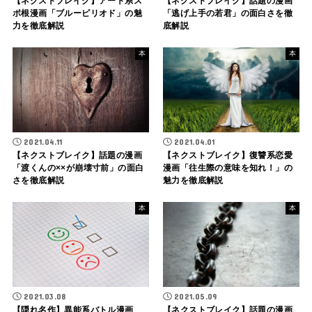
【ネクストブレイク】アート系ス
【ネクストブレイク】話題の漫画
ポ根漫画「ブルーピリオド」の魅
「逃げ上手の若君」の面白さを徹
力を徹底解説
底解説
本
本
2021.04.11
2021.04.01
【ネクストブレイク】話題の漫画
【ネクストブレイク】復讐系恋愛
「渡くんの××が崩壊寸前」の面白
漫画「往生際の意味を知れ！」の
さを徹底解説
魅力を徹底解説
本
本
2021.03.08
2021.05.09
【隠れ名作】異能系バトル漫画
【ネクストブレイク】話題の漫画