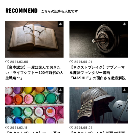
RECOMMEND
本
本
2021.03.05
2021.05.01
【良本認定】一度は読んでおきた
【ネクストブレイク】アブノーマ
い「ライフシフト〜100年時代の人
ル魔法ファンタジー漫画
生戦略〜」
「MASHLE」の面白さを徹底解説
本
本
2021.03.15
2021.05.02