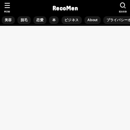
RecoMen
MENU
SEARCH
美容
脱毛
恋愛
本
ビジネス
About
プライバシー