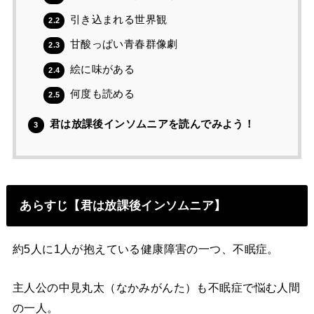
引き込まれる世界観
2.2
甘酸っぱい青春群像劇
2.3
絵に味がある
2.4
何度も読める
2.5
君は放課後インソムニアを読んでみよう！
3
あらすじ【君は放課後インソムニア】
約5人に1人が抱えている健康障害の一つ、不眠症。
主人公の中見丸太（なかみがんた）も不眠症で悩む人間
の一人。