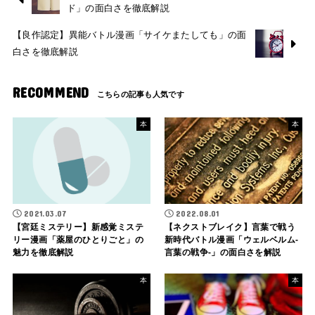
ド」の面白さを徹底解説
【良作認定】異能バトル漫画「サイケまたしても」の面
白さを徹底解説
RECOMMEND
本
本
2021.03.07
2022.08.01
【宮廷ミステリー】新感覚ミステ
【ネクストブレイク】言葉で戦う
リー漫画「薬屋のひとりごと」の
新時代バトル漫画「ウェルベルム-
魅力を徹底解説
言葉の戦争-」の面白さを解説
本
本