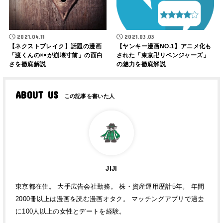
2021.04.11
2021.03.03
【ネクストブレイク】話題の漫画
【ヤンキー漫画NO.1】アニメ化も
「渡くんの××が崩壊寸前」の面白
された「東京卍リベンジャーズ」
さを徹底解説
の魅力を徹底解説
ABOUT US
JIJI
東京都在住。 大手広告会社勤務。 株・資産運用歴計5年。 年間
2000冊以上は漫画を読む漫画オタク。 マッチングアプリで過去
に100人以上の女性とデートを経験。