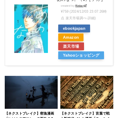
created by
Rinker
¥759
(2024/12/03 23:07:26時
点 楽天市場調べ-
詳細)
ebookjapan
Amazon
楽天市場
Yahooショッピング
【ネクストブレイク】密漁漫画
【ネクストブレイク】言葉で戦