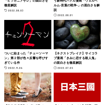
「ヒソカニアサレ」の面白さを
う新時代バトル漫画「ウェルベ
徹底解説
ルム-言葉の戦争-」の面白さを解
説
2022.08.03
2022.08.01
ついに始まった「チェーソーマ
【ネクストブレイク】サイコラ
ン」第２部が色々反響を呼びす
ブ漫画「きみに恋する殺人鬼」
ぎている件
の面白さを徹底解説
2022.11.06
2022.07.05