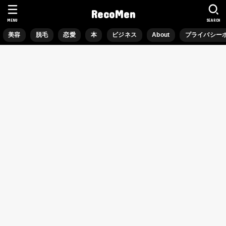
RecoMen
MENU
SEARCH
美容
脱毛
恋愛
本
ビジネス
About
プライバシー