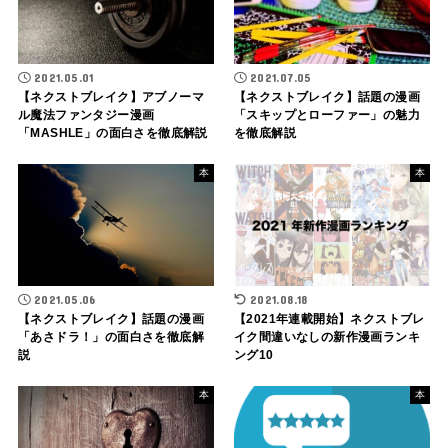
2021.05.01
2021.07.05
【ネクストブレイク】アブノーマ
【ネクストブレイク】話題の漫画
ル魔法ファンタジー漫画
「スキップとローファー」の魅力
「MASHLE」の面白さを徹底解説
を徹底解説
本
本
2021.05.06
2021.08.18
【ネクストブレイク】話題の漫画
【2021年連載開始】ネクストブレ
「あさドラ！」の面白さを徹底解
イク間違いなしの新作漫画ランキ
説
ング10
本
本