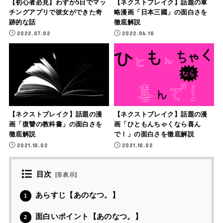
【初心者必見】わずか5日でマッ
【ネクストブレイク】話題の軍
チングアプリで彼女ができた奇
略漫画「日本三國」の面白さを
跡的な話
徹底解説
2022.07.02
2022.06.10
【ネクストブレイク】話題の漫
【ネクストブレイク】話題の漫
画「復讐の教科書」の面白さを
画「ひともんちゃくなら喜ん
徹底解説
で！」の面白さを徹底解説
2021.10.02
2021.10.02
目次
[
非表示
]
あらすじ【あのなつ。】
1
面白いポイント【あのなつ。】
2