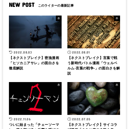
NEW POST
本
本
2022.08.03
2022.08.01
【ネクストブレイク】密漁漫画
【ネクストブレイク】言葉で戦
「ヒソカニアサレ」の面白さを
う新時代バトル漫画「ウェルベ
徹底解説
ルム-言葉の戦争-」の面白さを解
説
本
本
2022.11.06
2022.07.05
ついに始まった「チェーソーマ
【ネクストブレイク】サイコラ