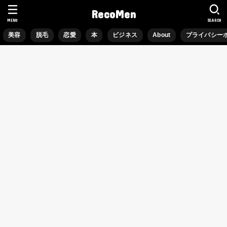
RecoMen
MENU
SEARCH
美容
脱毛
恋愛
本
ビジネス
About
プライバシー