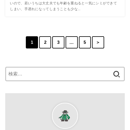
いので、若いうちは大丈夫でも年齢を重ねると一気にシミができて
しまい、手遅れになってしまうことも少な...
1
2
3
…
5
＞
検
索: