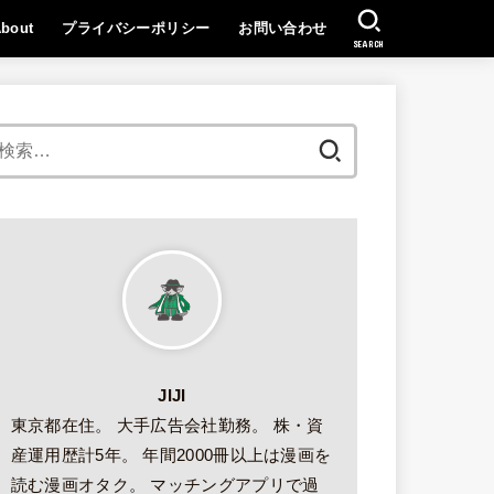
bout
プライバシーポリシー
お問い合わせ
SEARCH
検
索:
JIJI
東京都在住。 大手広告会社勤務。 株・資
産運用歴計5年。 年間2000冊以上は漫画を
読む漫画オタク。 マッチングアプリで過